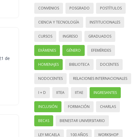
CONVENIOS
POSGRADO
POSTÍTULOS
CIENCIA Y TECNOLOGÍA
INSTITUCIONALES
CURSOS
INGRESO
GRADUADOS
EXÁMENES
GÉNERO
EFEMÉRIDES
21 de
HOMENAJES
BIBLIOTECA
DOCENTES
NODOCENTES
RELACIONES INTERNACIONALES
I + D
IITEA
IITAE
INGRESANTES
INCLUSIÓN
FORMACIÓN
CHARLAS
BECAS
BIENESTAR UNIVERSITARIO
LEY MICAELA
100 AÑOS
WORKSHOP