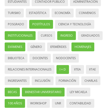
ESTUDIANTES
CONTADOR PÚBLICO
ADMINISTRACIÓN
TURISMO
ESTADÍSTICA
ECONOMÍA
CONVENIOS
POSGRADO
POSTÍTULOS
CIENCIA Y TECNOLOGÍA
INSTITUCIONALES
CURSOS
INGRESO
GRADUADOS
EXÁMENES
GÉNERO
EFEMÉRIDES
HOMENAJES
BIBLIOTECA
DOCENTES
NODOCENTES
RELACIONES INTERNACIONALES
I + D
IITEA
IITAE
INGRESANTES
INCLUSIÓN
FORMACIÓN
CHARLAS
BECAS
BIENESTAR UNIVERSITARIO
LEY MICAELA
100 AÑOS
WORKSHOP
UNR
CONTABILIDAD