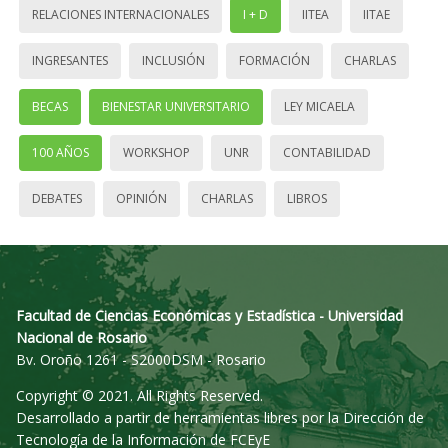
RELACIONES INTERNACIONALES
I + D
IITEA
IITAE
INGRESANTES
INCLUSIÓN
FORMACIÓN
CHARLAS
BECAS
BIENESTAR UNIVERSITARIO
LEY MICAELA
100 AÑOS
WORKSHOP
UNR
CONTABILIDAD
DEBATES
OPINIÓN
CHARLAS
LIBROS
Facultad de Ciencias Económicas y Estadística - Universidad
Nacional de Rosario
Bv. Oroño 1261 - S2000DSM - Rosario
Copyright © 2021. All Rights Reserved.
Desarrollado a partir de herramientas libres por la Dirección de
Tecnología de la Información de FCEyE