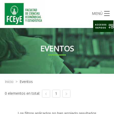
MENÚ
ACCESOS
RAPIDOS
EVENTOS
Inicio
>
Eventos
0 elementos en total:
1
Los filtros aplicados no han arrojado resultados