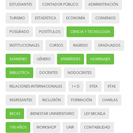
ESTUDIANTES
CONTADOR PÚBLICO
ADMINISTRACIÓN
TURISMO
ESTADÍSTICA
ECONOMÍA
CONVENIOS
POSGRADO
POSTÍTULOS
CIENCIA Y TECNOLOGÍA
INSTITUCIONALES
CURSOS
INGRESO
GRADUADOS
EXÁMENES
GÉNERO
EFEMÉRIDES
HOMENAJES
BIBLIOTECA
DOCENTES
NODOCENTES
RELACIONES INTERNACIONALES
I + D
IITEA
IITAE
INGRESANTES
INCLUSIÓN
FORMACIÓN
CHARLAS
BECAS
BIENESTAR UNIVERSITARIO
LEY MICAELA
100 AÑOS
WORKSHOP
UNR
CONTABILIDAD