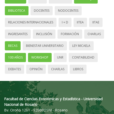
BIBLIOTECA
DOCENTES
NODOCENTES
RELACIONES INTERNACIONALES
I + D
IITEA
IITAE
INGRESANTES
INCLUSIÓN
FORMACIÓN
CHARLAS
BECAS
BIENESTAR UNIVERSITARIO
LEY MICAELA
100 AÑOS
WORKSHOP
UNR
CONTABILIDAD
DEBATES
OPINIÓN
CHARLAS
LIBROS
Facultad de Ciencias Económicas y Estadística - Universidad
Nacional de Rosario
Bv. Oroño 1261 - S2000DSM - Rosario