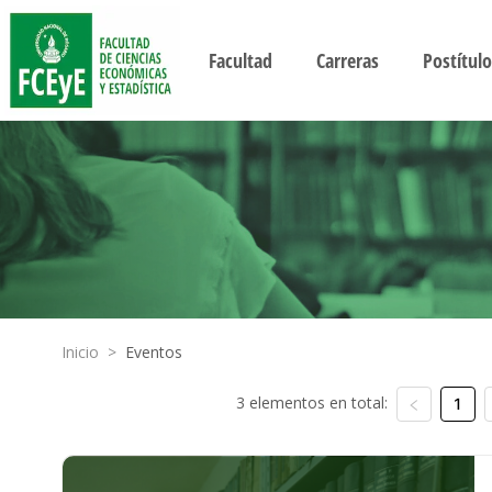
Facultad
Carreras
Postítulo
Inicio
>
Eventos
3 elementos en total:
1