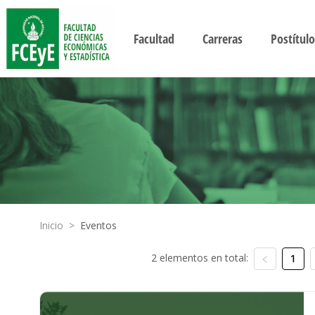
Facultad
Carreras
Postítulo
Inicio
>
Eventos
2 elementos en total:
1