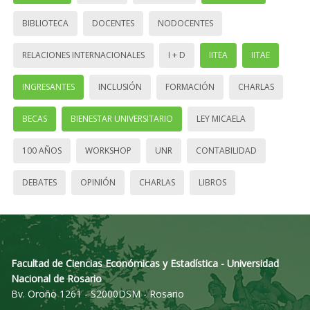
BIBLIOTECA
DOCENTES
NODOCENTES
RELACIONES INTERNACIONALES
I + D
IITEA
IITAE
INGRESANTES
INCLUSIÓN
FORMACIÓN
CHARLAS
BECAS
BIENESTAR UNIVERSITARIO
LEY MICAELA
100 AÑOS
WORKSHOP
UNR
CONTABILIDAD
DEBATES
OPINIÓN
CHARLAS
LIBROS
Facultad de Ciencias Económicas y Estadística - Universidad
Nacional de Rosario
Bv. Oroño 1261 - S2000DSM - Rosario