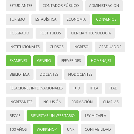
ESTUDIANTES
CONTADOR PÚBLICO
ADMINISTRACIÓN
TURISMO
ESTADÍSTICA
ECONOMÍA
CONVENIOS
POSGRADO
POSTÍTULOS
CIENCIA Y TECNOLOGÍA
INSTITUCIONALES
CURSOS
INGRESO
GRADUADOS
EXÁMENES
GÉNERO
EFEMÉRIDES
HOMENAJES
BIBLIOTECA
DOCENTES
NODOCENTES
RELACIONES INTERNACIONALES
I + D
IITEA
IITAE
INGRESANTES
INCLUSIÓN
FORMACIÓN
CHARLAS
BECAS
BIENESTAR UNIVERSITARIO
LEY MICAELA
100 AÑOS
WORKSHOP
UNR
CONTABILIDAD