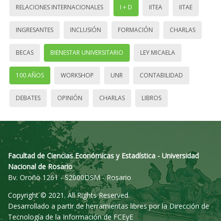
RELACIONES INTERNACIONALES
I + D
IITEA
IITAE
INGRESANTES
INCLUSIÓN
FORMACIÓN
CHARLAS
BECAS
BIENESTAR UNIVERSITARIO
LEY MICAELA
100 AÑOS
WORKSHOP
UNR
CONTABILIDAD
DEBATES
OPINIÓN
CHARLAS
LIBROS
Facultad de Ciencias Económicas y Estadística - Universidad
Nacional de Rosario
Bv. Oroño 1261 - S2000DSM - Rosario
Copyright © 2021. All Rights Reserved.
Desarrollado a partir de herramientas libres por la Dirección de
Tecnología de la Información de FCEyE