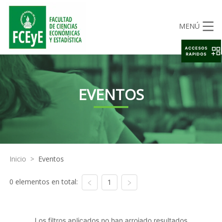
MENÚ
ACCESOS
RAPIDOS
EVENTOS
Inicio
>
Eventos
0 elementos en total:
1
Los filtros aplicados no han arrojado resultados