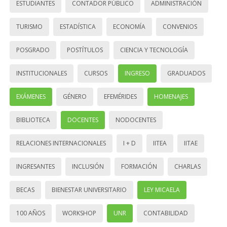
ESTUDIANTES
CONTADOR PÚBLICO
ADMINISTRACIÓN
TURISMO
ESTADÍSTICA
ECONOMÍA
CONVENIOS
POSGRADO
POSTÍTULOS
CIENCIA Y TECNOLOGÍA
INSTITUCIONALES
CURSOS
INGRESO
GRADUADOS
EXÁMENES
GÉNERO
EFEMÉRIDES
HOMENAJES
BIBLIOTECA
DOCENTES
NODOCENTES
RELACIONES INTERNACIONALES
I + D
IITEA
IITAE
INGRESANTES
INCLUSIÓN
FORMACIÓN
CHARLAS
BECAS
BIENESTAR UNIVERSITARIO
LEY MICAELA
100 AÑOS
WORKSHOP
UNR
CONTABILIDAD