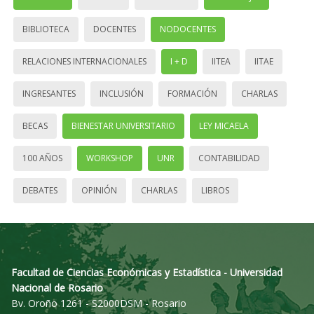
BIBLIOTECA
DOCENTES
NODOCENTES
RELACIONES INTERNACIONALES
I + D
IITEA
IITAE
INGRESANTES
INCLUSIÓN
FORMACIÓN
CHARLAS
BECAS
BIENESTAR UNIVERSITARIO
LEY MICAELA
100 AÑOS
WORKSHOP
UNR
CONTABILIDAD
DEBATES
OPINIÓN
CHARLAS
LIBROS
Facultad de Ciencias Económicas y Estadística - Universidad
Nacional de Rosario
Bv. Oroño 1261 - S2000DSM - Rosario