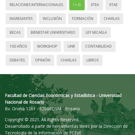
RELACIONES INTERNACIONALES
I + D
IITEA
IITAE
INGRESANTES
INCLUSIÓN
FORMACIÓN
CHARLAS
BECAS
BIENESTAR UNIVERSITARIO
LEY MICAELA
100 AÑOS
WORKSHOP
UNR
CONTABILIDAD
DEBATES
OPINIÓN
CHARLAS
LIBROS
Facultad de Ciencias Económicas y Estadística - Universidad
Nacional de Rosario
Bv. Oroño 1261 - S2000DSM - Rosario
Copyright © 2021. All Rights Reserved.
Desarrollado a partir de herramientas libres por la Dirección de
Tecnología de la Información de FCEyE