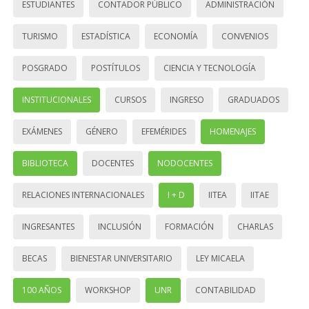
ESTUDIANTES
CONTADOR PÚBLICO
ADMINISTRACIÓN
TURISMO
ESTADÍSTICA
ECONOMÍA
CONVENIOS
POSGRADO
POSTÍTULOS
CIENCIA Y TECNOLOGÍA
INSTITUCIONALES
CURSOS
INGRESO
GRADUADOS
EXÁMENES
GÉNERO
EFEMÉRIDES
HOMENAJES
BIBLIOTECA
DOCENTES
NODOCENTES
RELACIONES INTERNACIONALES
I + D
IITEA
IITAE
INGRESANTES
INCLUSIÓN
FORMACIÓN
CHARLAS
BECAS
BIENESTAR UNIVERSITARIO
LEY MICAELA
100 AÑOS
WORKSHOP
UNR
CONTABILIDAD