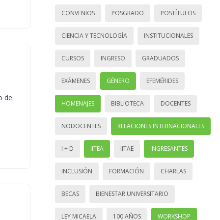
CONVENIOS
POSGRADO
POSTÍTULOS
CIENCIA Y TECNOLOGÍA
INSTITUCIONALES
CURSOS
INGRESO
GRADUADOS
EXÁMENES
GÉNERO
EFEMÉRIDES
o de
HOMENAJES
BIBLIOTECA
DOCENTES
NODOCENTES
RELACIONES INTERNACIONALES
I + D
IITEA
IITAE
INGRESANTES
INCLUSIÓN
FORMACIÓN
CHARLAS
BECAS
BIENESTAR UNIVERSITARIO
LEY MICAELA
100 AÑOS
WORKSHOP