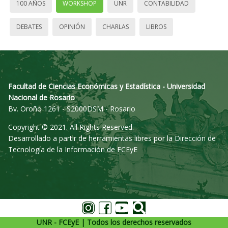
100 AÑOS
WORKSHOP
UNR
CONTABILIDAD
DEBATES
OPINIÓN
CHARLAS
LIBROS
Facultad de Ciencias Económicas y Estadística - Universidad
Nacional de Rosario
Bv. Oroño 1261 - S2000DSM - Rosario
Copyright © 2021. All Rights Reserved.
Desarrollado a partir de herramientas libres por la Dirección de
Tecnología de la Información de FCEyE
UNR - FCEyE | Todos los derechos reservados