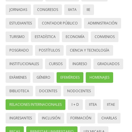
JORNADAS
CONGRESOS
IIATA
IIE
ESTUDIANTES
CONTADOR PÚBLICO
ADMINISTRACIÓN
TURISMO
ESTADÍSTICA
ECONOMÍA
CONVENIOS
POSGRADO
POSTÍTULOS
CIENCIA Y TECNOLOGÍA
INSTITUCIONALES
CURSOS
INGRESO
GRADUADOS
EXÁMENES
GÉNERO
EFEMÉRIDES
HOMENAJES
BIBLIOTECA
DOCENTES
NODOCENTES
RELACIONES INTERNACIONALES
I + D
IITEA
IITAE
INGRESANTES
INCLUSIÓN
FORMACIÓN
CHARLAS
BECAS
BIENESTAR UNIVERSITARIO
LEY MICAELA