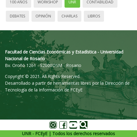
100 AÑOS
WORKSHOP
UNR
CONTABILIDAD
DEBATES
OPINIÓN
CHARLAS
LIBROS
Facultad de Ciencias Económicas y Estadística - Universidad
Nacional de Rosario
Bv. Oroño 1261 - S2000DSM - Rosario
Copyright © 2021. All Rights Reserved.
Desarrollado a partir de herramientas libres por la Dirección de
Tecnología de la Información de FCEyE
UNR - FCEyE | Todos los derechos reservados