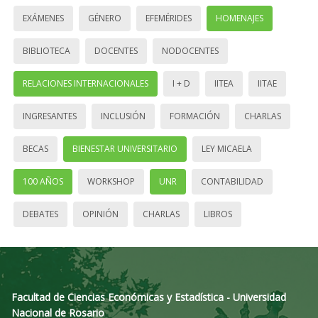
EXÁMENES
GÉNERO
EFEMÉRIDES
HOMENAJES
BIBLIOTECA
DOCENTES
NODOCENTES
RELACIONES INTERNACIONALES
I + D
IITEA
IITAE
INGRESANTES
INCLUSIÓN
FORMACIÓN
CHARLAS
BECAS
BIENESTAR UNIVERSITARIO
LEY MICAELA
100 AÑOS
WORKSHOP
UNR
CONTABILIDAD
DEBATES
OPINIÓN
CHARLAS
LIBROS
Facultad de Ciencias Económicas y Estadística - Universidad
Nacional de Rosario