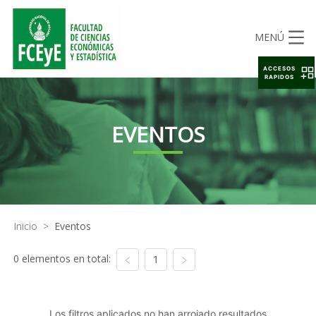
MENÚ
ACCESOS
RAPIDOS
EVENTOS
Inicio
>
Eventos
0 elementos en total:
1
Los filtros aplicados no han arrojado resultados