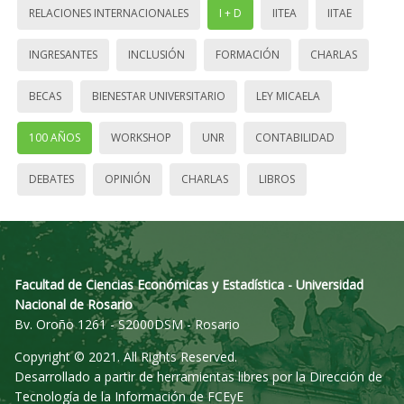
RELACIONES INTERNACIONALES
I + D
IITEA
IITAE
INGRESANTES
INCLUSIÓN
FORMACIÓN
CHARLAS
BECAS
BIENESTAR UNIVERSITARIO
LEY MICAELA
100 AÑOS
WORKSHOP
UNR
CONTABILIDAD
DEBATES
OPINIÓN
CHARLAS
LIBROS
Facultad de Ciencias Económicas y Estadística - Universidad
Nacional de Rosario
Bv. Oroño 1261 - S2000DSM - Rosario
Copyright © 2021. All Rights Reserved.
Desarrollado a partir de herramientas libres por la Dirección de
Tecnología de la Información de FCEyE