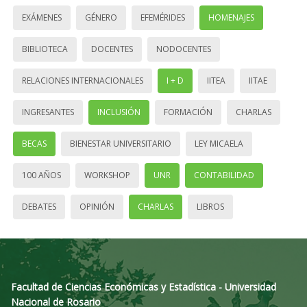
EXÁMENES
GÉNERO
EFEMÉRIDES
HOMENAJES
BIBLIOTECA
DOCENTES
NODOCENTES
RELACIONES INTERNACIONALES
I + D
IITEA
IITAE
INGRESANTES
INCLUSIÓN
FORMACIÓN
CHARLAS
BECAS
BIENESTAR UNIVERSITARIO
LEY MICAELA
100 AÑOS
WORKSHOP
UNR
CONTABILIDAD
DEBATES
OPINIÓN
CHARLAS
LIBROS
Facultad de Ciencias Económicas y Estadística - Universidad
Nacional de Rosario