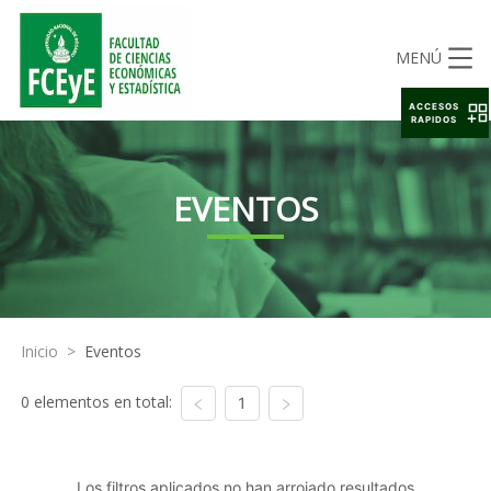
MENÚ
ACCESOS
RAPIDOS
EVENTOS
Inicio
>
Eventos
0 elementos en total:
1
Los filtros aplicados no han arrojado resultados