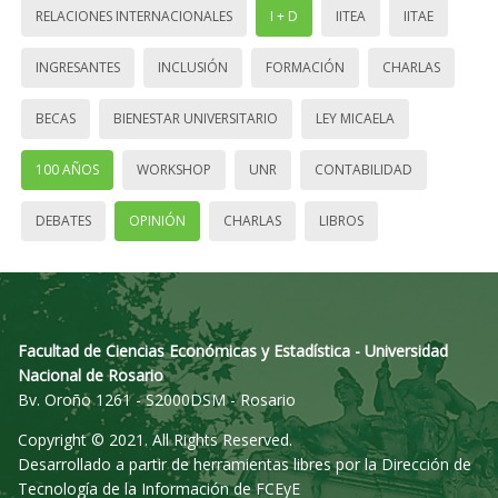
RELACIONES INTERNACIONALES
I + D
IITEA
IITAE
INGRESANTES
INCLUSIÓN
FORMACIÓN
CHARLAS
BECAS
BIENESTAR UNIVERSITARIO
LEY MICAELA
100 AÑOS
WORKSHOP
UNR
CONTABILIDAD
DEBATES
OPINIÓN
CHARLAS
LIBROS
Facultad de Ciencias Económicas y Estadística - Universidad
Nacional de Rosario
Bv. Oroño 1261 - S2000DSM - Rosario
Copyright © 2021. All Rights Reserved.
Desarrollado a partir de herramientas libres por la Dirección de
Tecnología de la Información de FCEyE