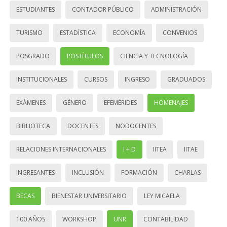
ESTUDIANTES
CONTADOR PÚBLICO
ADMINISTRACIÓN
TURISMO
ESTADÍSTICA
ECONOMÍA
CONVENIOS
POSGRADO
POSTÍTULOS
CIENCIA Y TECNOLOGÍA
INSTITUCIONALES
CURSOS
INGRESO
GRADUADOS
EXÁMENES
GÉNERO
EFEMÉRIDES
HOMENAJES
BIBLIOTECA
DOCENTES
NODOCENTES
RELACIONES INTERNACIONALES
I + D
IITEA
IITAE
INGRESANTES
INCLUSIÓN
FORMACIÓN
CHARLAS
BECAS
BIENESTAR UNIVERSITARIO
LEY MICAELA
100 AÑOS
WORKSHOP
UNR
CONTABILIDAD