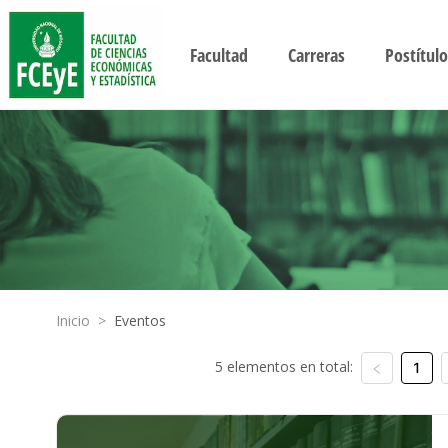
Facultad
Carreras
Postítulo
Inicio
>
Eventos
5 elementos en total:
1