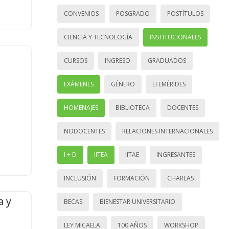
CONVENIOS
POSGRADO
POSTÍTULOS
CIENCIA Y TECNOLOGÍA
INSTITUCIONALES
CURSOS
INGRESO
GRADUADOS
EXÁMENES
GÉNERO
EFEMÉRIDES
HOMENAJES
BIBLIOTECA
DOCENTES
NODOCENTES
RELACIONES INTERNACIONALES
I + D
IITEA
IITAE
INGRESANTES
INCLUSIÓN
FORMACIÓN
CHARLAS
a y
BECAS
BIENESTAR UNIVERSITARIO
LEY MICAELA
100 AÑOS
WORKSHOP