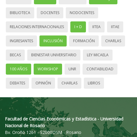
BIBLIOTECA
DOCENTES
NODOCENTES
RELACIONES INTERNACIONALES
I + D
IITEA
IITAE
INGRESANTES
INCLUSIÓN
FORMACIÓN
CHARLAS
BECAS
BIENESTAR UNIVERSITARIO
LEY MICAELA
100 AÑOS
WORKSHOP
UNR
CONTABILIDAD
DEBATES
OPINIÓN
CHARLAS
LIBROS
Facultad de Ciencias Económicas y Estadística - Universidad
Nacional de Rosario
Bv. Oroño 1261 - S2000DSM - Rosario