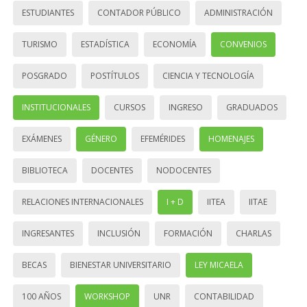
ESTUDIANTES
CONTADOR PÚBLICO
ADMINISTRACIÓN
TURISMO
ESTADÍSTICA
ECONOMÍA
CONVENIOS
POSGRADO
POSTÍTULOS
CIENCIA Y TECNOLOGÍA
INSTITUCIONALES
CURSOS
INGRESO
GRADUADOS
EXÁMENES
GÉNERO
EFEMÉRIDES
HOMENAJES
BIBLIOTECA
DOCENTES
NODOCENTES
RELACIONES INTERNACIONALES
I + D
IITEA
IITAE
INGRESANTES
INCLUSIÓN
FORMACIÓN
CHARLAS
BECAS
BIENESTAR UNIVERSITARIO
LEY MICAELA
100 AÑOS
WORKSHOP
UNR
CONTABILIDAD