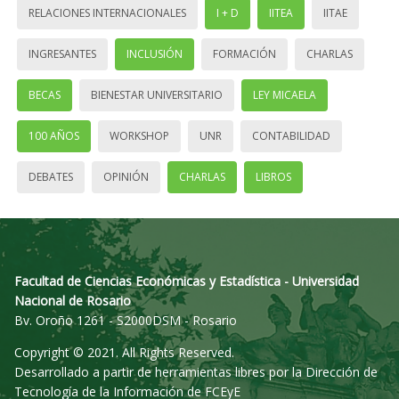
RELACIONES INTERNACIONALES
I + D
IITEA
IITAE
INGRESANTES
INCLUSIÓN
FORMACIÓN
CHARLAS
BECAS
BIENESTAR UNIVERSITARIO
LEY MICAELA
100 AÑOS
WORKSHOP
UNR
CONTABILIDAD
DEBATES
OPINIÓN
CHARLAS
LIBROS
Facultad de Ciencias Económicas y Estadística - Universidad
Nacional de Rosario
Bv. Oroño 1261 - S2000DSM - Rosario
Copyright © 2021. All Rights Reserved.
Desarrollado a partir de herramientas libres por la Dirección de
Tecnología de la Información de FCEyE