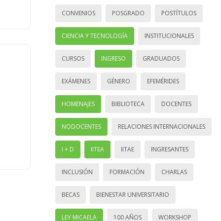
CONVENIOS
POSGRADO
POSTÍTULOS
CIENCIA Y TECNOLOGÍA
INSTITUCIONALES
CURSOS
INGRESO
GRADUADOS
EXÁMENES
GÉNERO
EFEMÉRIDES
HOMENAJES
BIBLIOTECA
DOCENTES
NODOCENTES
RELACIONES INTERNACIONALES
I + D
IITEA
IITAE
INGRESANTES
INCLUSIÓN
FORMACIÓN
CHARLAS
BECAS
BIENESTAR UNIVERSITARIO
LEY MICAELA
100 AÑOS
WORKSHOP