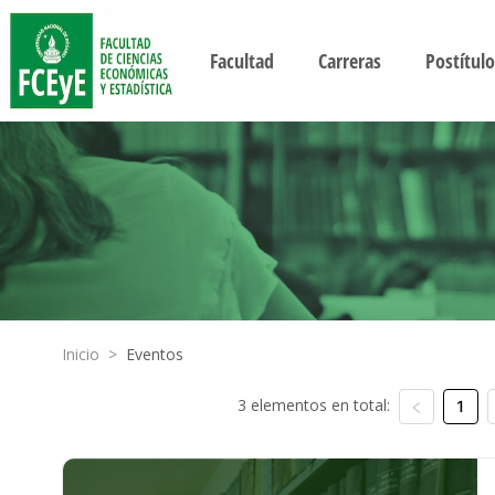
Facultad
Carreras
Postítulo
Inicio
>
Eventos
3 elementos en total:
1