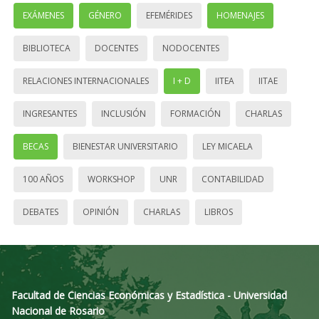
EXÁMENES
GÉNERO
EFEMÉRIDES
HOMENAJES
BIBLIOTECA
DOCENTES
NODOCENTES
RELACIONES INTERNACIONALES
I + D
IITEA
IITAE
INGRESANTES
INCLUSIÓN
FORMACIÓN
CHARLAS
BECAS
BIENESTAR UNIVERSITARIO
LEY MICAELA
100 AÑOS
WORKSHOP
UNR
CONTABILIDAD
DEBATES
OPINIÓN
CHARLAS
LIBROS
Facultad de Ciencias Económicas y Estadística - Universidad
Nacional de Rosario