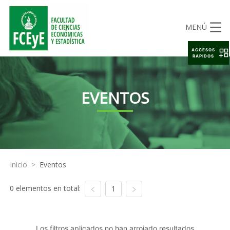
MENÚ
ACCESOS
RAPIDOS
EVENTOS
Inicio
>
Eventos
0 elementos en total:
1
Los filtros aplicados no han arrojado resultados