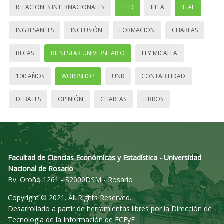
RELACIONES INTERNACIONALES
I + D
IITEA
IITAE
INGRESANTES
INCLUSIÓN
FORMACIÓN
CHARLAS
BECAS
BIENESTAR UNIVERSITARIO
LEY MICAELA
100 AÑOS
WORKSHOP
UNR
CONTABILIDAD
DEBATES
OPINIÓN
CHARLAS
LIBROS
Facultad de Ciencias Económicas y Estadística - Universidad
Nacional de Rosario
Bv. Oroño 1261 - S2000DSM - Rosario
Copyright © 2021. All Rights Reserved.
Desarrollado a partir de herramientas libres por la Dirección de
Tecnología de la Información de FCEyE