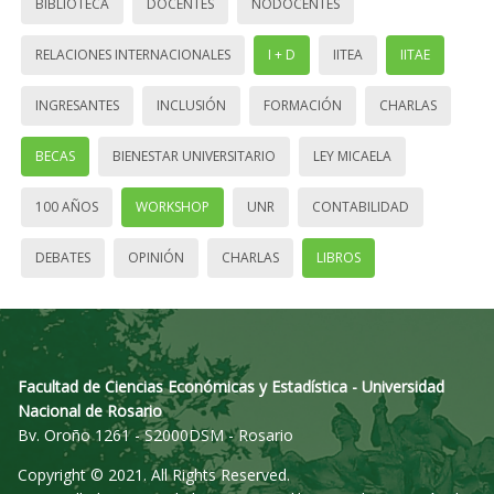
BIBLIOTECA
DOCENTES
NODOCENTES
RELACIONES INTERNACIONALES
I + D
IITEA
IITAE
INGRESANTES
INCLUSIÓN
FORMACIÓN
CHARLAS
BECAS
BIENESTAR UNIVERSITARIO
LEY MICAELA
100 AÑOS
WORKSHOP
UNR
CONTABILIDAD
DEBATES
OPINIÓN
CHARLAS
LIBROS
Facultad de Ciencias Económicas y Estadística - Universidad
Nacional de Rosario
Bv. Oroño 1261 - S2000DSM - Rosario
Copyright © 2021. All Rights Reserved.