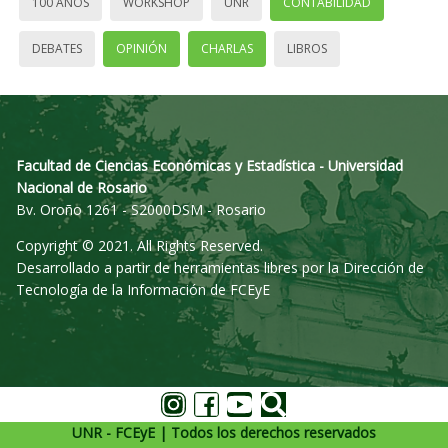
100 AÑOS
WORKSHOP
UNR
CONTABILIDAD
DEBATES
OPINIÓN
CHARLAS
LIBROS
Facultad de Ciencias Económicas y Estadística - Universidad
Nacional de Rosario
Bv. Oroño 1261 - S2000DSM - Rosario
Copyright © 2021. All Rights Reserved.
Desarrollado a partir de herramientas libres por la Dirección de
Tecnología de la Información de FCEyE
UNR - FCEyE | Todos los derechos reservados