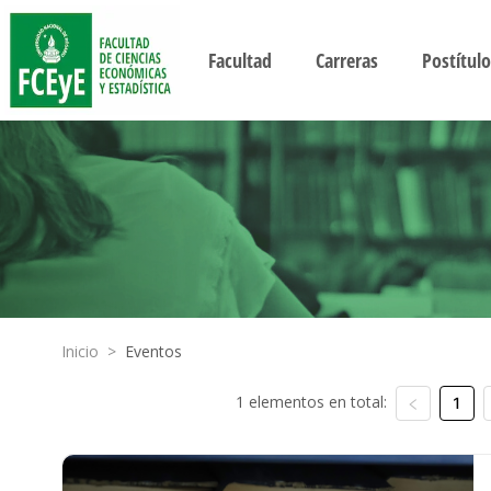
Facultad
Carreras
Postítulo
Inicio
>
Eventos
1 elementos en total:
1