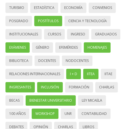
TURISMO
ESTADÍSTICA
ECONOMÍA
CONVENIOS
POSGRADO
POSTÍTULOS
CIENCIA Y TECNOLOGÍA
INSTITUCIONALES
CURSOS
INGRESO
GRADUADOS
EXÁMENES
GÉNERO
EFEMÉRIDES
HOMENAJES
BIBLIOTECA
DOCENTES
NODOCENTES
RELACIONES INTERNACIONALES
I + D
IITEA
IITAE
INGRESANTES
INCLUSIÓN
FORMACIÓN
CHARLAS
BECAS
BIENESTAR UNIVERSITARIO
LEY MICAELA
100 AÑOS
WORKSHOP
UNR
CONTABILIDAD
DEBATES
OPINIÓN
CHARLAS
LIBROS