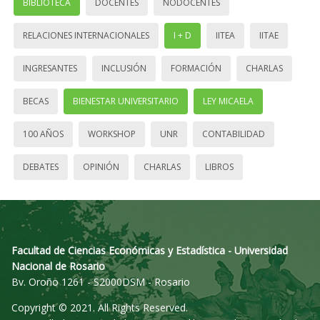
BIBLIOTECA
DOCENTES
NODOCENTES
RELACIONES INTERNACIONALES
I + D
IITEA
IITAE
INGRESANTES
INCLUSIÓN
FORMACIÓN
CHARLAS
BECAS
BIENESTAR UNIVERSITARIO
LEY MICAELA
100 AÑOS
WORKSHOP
UNR
CONTABILIDAD
DEBATES
OPINIÓN
CHARLAS
LIBROS
Facultad de Ciencias Económicas y Estadística - Universidad
Nacional de Rosario
Bv. Oroño 1261 - S2000DSM - Rosario
Copyright © 2021. All Rights Reserved.