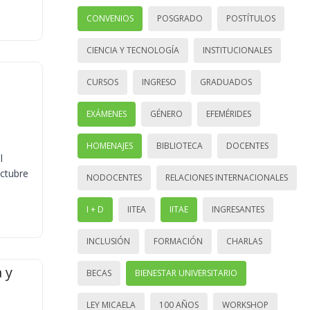
CONVENIOS
POSGRADO
POSTÍTULOS
CIENCIA Y TECNOLOGÍA
INSTITUCIONALES
CURSOS
INGRESO
GRADUADOS
EXÁMENES
GÉNERO
EFEMÉRIDES
HOMENAJES
BIBLIOTECA
DOCENTES
l
octubre
NODOCENTES
RELACIONES INTERNACIONALES
I + D
IITEA
IITAE
INGRESANTES
INCLUSIÓN
FORMACIÓN
CHARLAS
 y
BECAS
BIENESTAR UNIVERSITARIO
LEY MICAELA
100 AÑOS
WORKSHOP