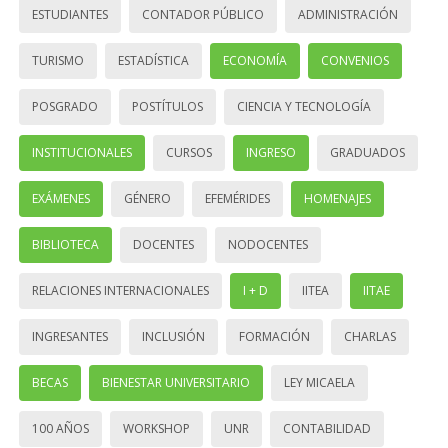
ESTUDIANTES
CONTADOR PÚBLICO
ADMINISTRACIÓN
TURISMO
ESTADÍSTICA
ECONOMÍA
CONVENIOS
POSGRADO
POSTÍTULOS
CIENCIA Y TECNOLOGÍA
INSTITUCIONALES
CURSOS
INGRESO
GRADUADOS
EXÁMENES
GÉNERO
EFEMÉRIDES
HOMENAJES
BIBLIOTECA
DOCENTES
NODOCENTES
RELACIONES INTERNACIONALES
I + D
IITEA
IITAE
INGRESANTES
INCLUSIÓN
FORMACIÓN
CHARLAS
BECAS
BIENESTAR UNIVERSITARIO
LEY MICAELA
100 AÑOS
WORKSHOP
UNR
CONTABILIDAD