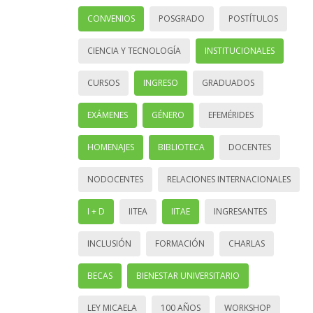
CONVENIOS
POSGRADO
POSTÍTULOS
CIENCIA Y TECNOLOGÍA
INSTITUCIONALES
CURSOS
INGRESO
GRADUADOS
EXÁMENES
GÉNERO
EFEMÉRIDES
HOMENAJES
BIBLIOTECA
DOCENTES
NODOCENTES
RELACIONES INTERNACIONALES
I + D
IITEA
IITAE
INGRESANTES
INCLUSIÓN
FORMACIÓN
CHARLAS
BECAS
BIENESTAR UNIVERSITARIO
LEY MICAELA
100 AÑOS
WORKSHOP