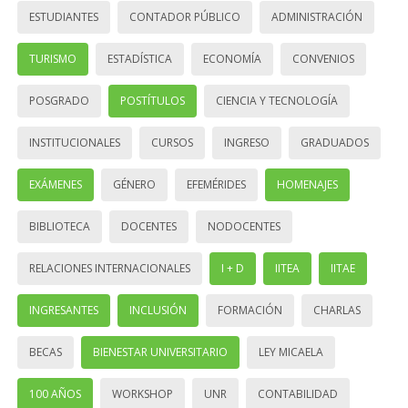
ESTUDIANTES
CONTADOR PÚBLICO
ADMINISTRACIÓN
TURISMO
ESTADÍSTICA
ECONOMÍA
CONVENIOS
POSGRADO
POSTÍTULOS
CIENCIA Y TECNOLOGÍA
INSTITUCIONALES
CURSOS
INGRESO
GRADUADOS
EXÁMENES
GÉNERO
EFEMÉRIDES
HOMENAJES
BIBLIOTECA
DOCENTES
NODOCENTES
RELACIONES INTERNACIONALES
I + D
IITEA
IITAE
INGRESANTES
INCLUSIÓN
FORMACIÓN
CHARLAS
BECAS
BIENESTAR UNIVERSITARIO
LEY MICAELA
100 AÑOS
WORKSHOP
UNR
CONTABILIDAD