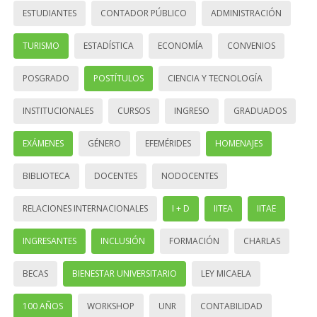
ESTUDIANTES
CONTADOR PÚBLICO
ADMINISTRACIÓN
TURISMO
ESTADÍSTICA
ECONOMÍA
CONVENIOS
POSGRADO
POSTÍTULOS
CIENCIA Y TECNOLOGÍA
INSTITUCIONALES
CURSOS
INGRESO
GRADUADOS
EXÁMENES
GÉNERO
EFEMÉRIDES
HOMENAJES
BIBLIOTECA
DOCENTES
NODOCENTES
RELACIONES INTERNACIONALES
I + D
IITEA
IITAE
INGRESANTES
INCLUSIÓN
FORMACIÓN
CHARLAS
BECAS
BIENESTAR UNIVERSITARIO
LEY MICAELA
100 AÑOS
WORKSHOP
UNR
CONTABILIDAD