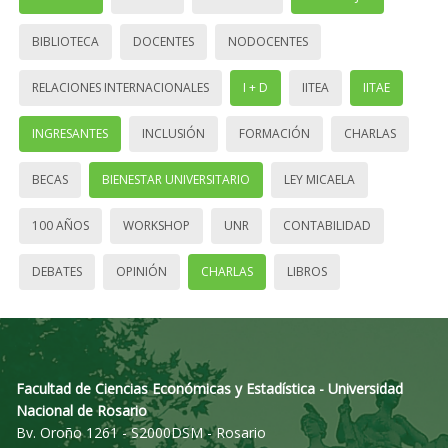
BIBLIOTECA
DOCENTES
NODOCENTES
RELACIONES INTERNACIONALES
I + D
IITEA
IITAE
INGRESANTES
INCLUSIÓN
FORMACIÓN
CHARLAS
BECAS
BIENESTAR UNIVERSITARIO
LEY MICAELA
100 AÑOS
WORKSHOP
UNR
CONTABILIDAD
DEBATES
OPINIÓN
CHARLAS
LIBROS
Facultad de Ciencias Económicas y Estadística - Universidad
Nacional de Rosario
Bv. Oroño 1261 - S2000DSM - Rosario