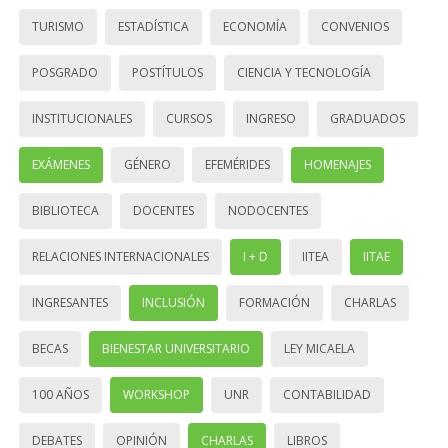
TURISMO
ESTADÍSTICA
ECONOMÍA
CONVENIOS
POSGRADO
POSTÍTULOS
CIENCIA Y TECNOLOGÍA
INSTITUCIONALES
CURSOS
INGRESO
GRADUADOS
EXÁMENES
GÉNERO
EFEMÉRIDES
HOMENAJES
BIBLIOTECA
DOCENTES
NODOCENTES
RELACIONES INTERNACIONALES
I + D
IITEA
IITAE
INGRESANTES
INCLUSIÓN
FORMACIÓN
CHARLAS
BECAS
BIENESTAR UNIVERSITARIO
LEY MICAELA
100 AÑOS
WORKSHOP
UNR
CONTABILIDAD
DEBATES
OPINIÓN
CHARLAS
LIBROS