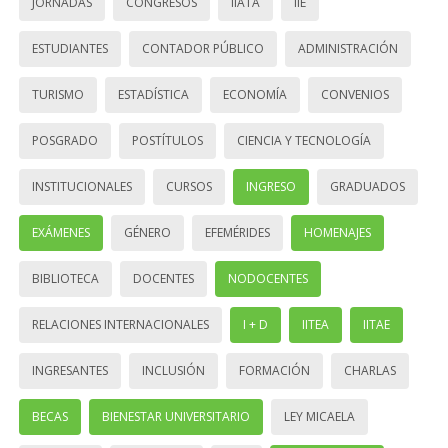
JORNADAS
CONGRESOS
IIATA
IIE
ESTUDIANTES
CONTADOR PÚBLICO
ADMINISTRACIÓN
TURISMO
ESTADÍSTICA
ECONOMÍA
CONVENIOS
POSGRADO
POSTÍTULOS
CIENCIA Y TECNOLOGÍA
INSTITUCIONALES
CURSOS
INGRESO
GRADUADOS
EXÁMENES
GÉNERO
EFEMÉRIDES
HOMENAJES
BIBLIOTECA
DOCENTES
NODOCENTES
RELACIONES INTERNACIONALES
I + D
IITEA
IITAE
INGRESANTES
INCLUSIÓN
FORMACIÓN
CHARLAS
BECAS
BIENESTAR UNIVERSITARIO
LEY MICAELA