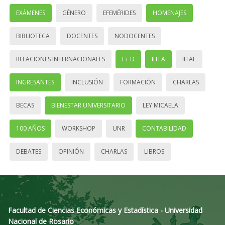
EXÁMENES
GÉNERO
EFEMÉRIDES
HOMENAJES
BIBLIOTECA
DOCENTES
NODOCENTES
RELACIONES INTERNACIONALES
I + D
IITEA
IITAE
INGRESANTES
INCLUSIÓN
FORMACIÓN
CHARLAS
BECAS
BIENESTAR UNIVERSITARIO
LEY MICAELA
100 AÑOS
WORKSHOP
UNR
CONTABILIDAD
DEBATES
OPINIÓN
CHARLAS
LIBROS
Facultad de Ciencias Económicas y Estadística - Universidad
Nacional de Rosario