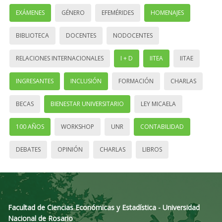
EXÁMENES
GÉNERO
EFEMÉRIDES
HOMENAJES
BIBLIOTECA
DOCENTES
NODOCENTES
RELACIONES INTERNACIONALES
I + D
IITEA
IITAE
INGRESANTES
INCLUSIÓN
FORMACIÓN
CHARLAS
BECAS
BIENESTAR UNIVERSITARIO
LEY MICAELA
100 AÑOS
WORKSHOP
UNR
CONTABILIDAD
DEBATES
OPINIÓN
CHARLAS
LIBROS
Facultad de Ciencias Económicas y Estadística - Universidad
Nacional de Rosario