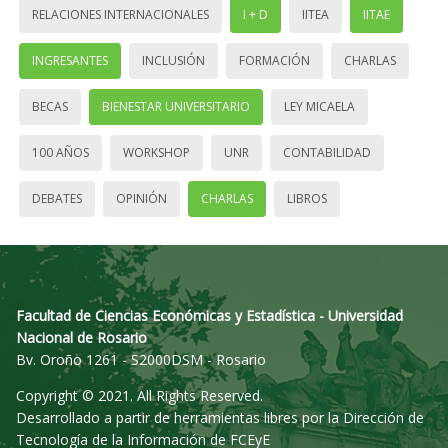
RELACIONES INTERNACIONALES
I + D
IITEA
IITAE
INGRESANTES
INCLUSIÓN
FORMACIÓN
CHARLAS
BECAS
BIENESTAR UNIVERSITARIO
LEY MICAELA
100 AÑOS
WORKSHOP
UNR
CONTABILIDAD
DEBATES
OPINIÓN
CHARLAS
LIBROS
Facultad de Ciencias Económicas y Estadística - Universidad
Nacional de Rosario
Bv. Oroño 1261 - S2000DSM - Rosario
Copyright © 2021. All Rights Reserved.
Desarrollado a partir de herramientas libres por la Dirección de
Tecnología de la Información de FCEyE