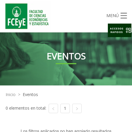
MENÚ
ACCESOS
RAPIDOS
EVENTOS
Inicio
>
Eventos
0 elementos en total:
1
Los filtros aplicados no han arrojado resultados