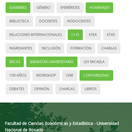
EXÁMENES
GÉNERO
EFEMÉRIDES
HOMENAJES
BIBLIOTECA
DOCENTES
NODOCENTES
RELACIONES INTERNACIONALES
I + D
IITEA
IITAE
INGRESANTES
INCLUSIÓN
FORMACIÓN
CHARLAS
BECAS
BIENESTAR UNIVERSITARIO
LEY MICAELA
100 AÑOS
WORKSHOP
UNR
CONTABILIDAD
DEBATES
OPINIÓN
CHARLAS
LIBROS
Facultad de Ciencias Económicas y Estadística - Universidad
Nacional de Rosario