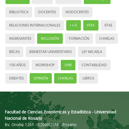
BIBLIOTECA
DOCENTES
NODOCENTES
RELACIONES INTERNACIONALES
I + D
IITEA
IITAE
INGRESANTES
INCLUSIÓN
FORMACIÓN
CHARLAS
BECAS
BIENESTAR UNIVERSITARIO
LEY MICAELA
100 AÑOS
WORKSHOP
UNR
CONTABILIDAD
DEBATES
OPINIÓN
CHARLAS
LIBROS
Facultad de Ciencias Económicas y Estadística - Universidad
Nacional de Rosario
Bv. Oroño 1261 - S2000DSM - Rosario