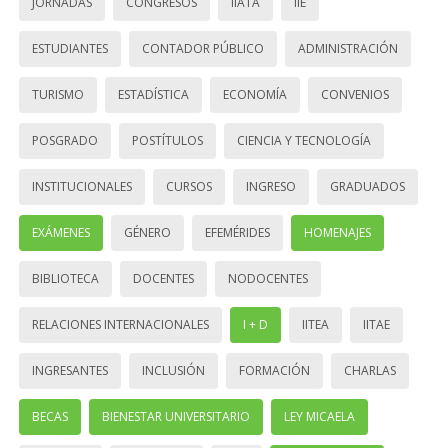
JORNADAS
CONGRESOS
IIATA
IIE
ESTUDIANTES
CONTADOR PÚBLICO
ADMINISTRACIÓN
TURISMO
ESTADÍSTICA
ECONOMÍA
CONVENIOS
POSGRADO
POSTÍTULOS
CIENCIA Y TECNOLOGÍA
INSTITUCIONALES
CURSOS
INGRESO
GRADUADOS
EXÁMENES
GÉNERO
EFEMÉRIDES
HOMENAJES
BIBLIOTECA
DOCENTES
NODOCENTES
RELACIONES INTERNACIONALES
I + D
IITEA
IITAE
INGRESANTES
INCLUSIÓN
FORMACIÓN
CHARLAS
BECAS
BIENESTAR UNIVERSITARIO
LEY MICAELA