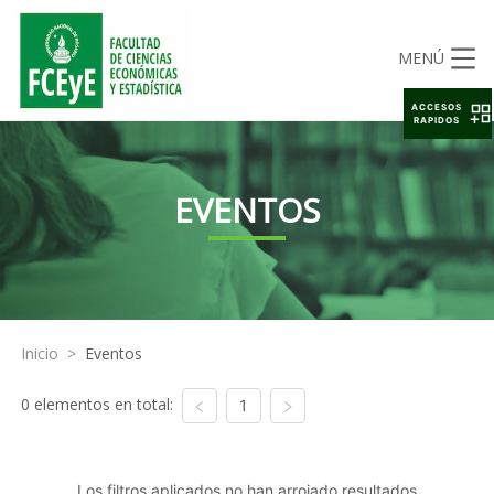
MENÚ
ACCESOS
RAPIDOS
EVENTOS
Inicio
>
Eventos
0 elementos en total:
1
Los filtros aplicados no han arrojado resultados