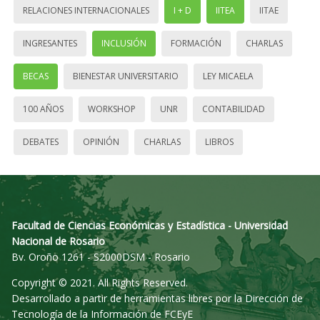
RELACIONES INTERNACIONALES
I + D
IITEA
IITAE
INGRESANTES
INCLUSIÓN
FORMACIÓN
CHARLAS
BECAS
BIENESTAR UNIVERSITARIO
LEY MICAELA
100 AÑOS
WORKSHOP
UNR
CONTABILIDAD
DEBATES
OPINIÓN
CHARLAS
LIBROS
Facultad de Ciencias Económicas y Estadística - Universidad
Nacional de Rosario
Bv. Oroño 1261 - S2000DSM - Rosario
Copyright © 2021. All Rights Reserved.
Desarrollado a partir de herramientas libres por la Dirección de
Tecnología de la Información de FCEyE